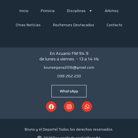
Inicio
Primicia
Disciplinas
Árbitros
Otras Noticias
Rochenses Destacados
Contacto
En Acuario FM 94.9
de lunes a viernes – 13 a 14 Hs
brunoegana2016@gmail.com
098 262 230
WhatsApp
F
I
W
a
n
h
c
s
a
e
t
t
b
a
s
o
g
a
Bruno y el Deporte
| Todos los derechos reservados.
o
r
p
k
a
p
2026
Desarrollado por
Gráficos84.